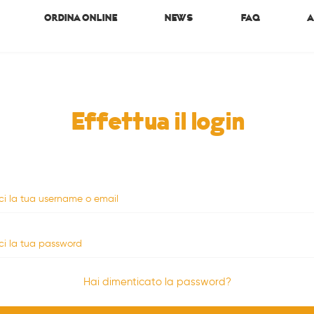
ORDINA ONLINE
NEWS
FAQ
A
Effettua il login
sci la tua username o email
sci la tua password
Hai dimenticato la password?